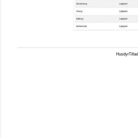
HusdyrTilla