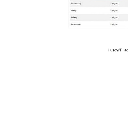
HusdyrTilla